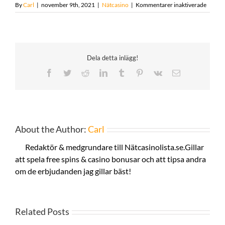
för
By
Carl
|
november 9th, 2021
|
Nätcasino
|
Kommentarer inaktiverade
Spela
lagom
på
online
casino
Dela detta inlägg!
Facebook
Twitter
Reddit
LinkedIn
Tumblr
Pinterest
Vk
Email
About the Author:
Carl
Redaktör & medgrundare till Nätcasinolista.se.Gillar
att spela free spins & casino bonusar och att tipsa andra
om de erbjudanden jag gillar bäst!
Related Posts