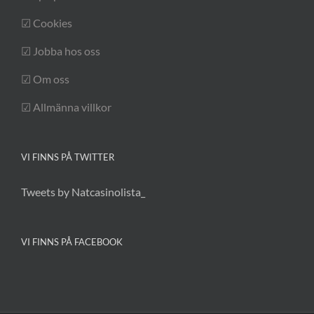
☑ Cookies
☑ Jobba hos oss
☑ Om oss
☑ Allmänna villkor
VI FINNS PÅ TWITTER
Tweets by Natcasinolista_
VI FINNS PÅ FACEBOOK