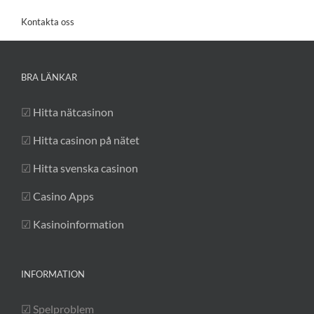
Kontakta oss
BRA LÄNKAR
☑
Hitta nätcasinon
☑
Hitta casinon på nätet
☑
Hitta svenska casinon
☑
Casino Apps
☑
Kasinoinformation
INFORMATION
☑ Spelproblem