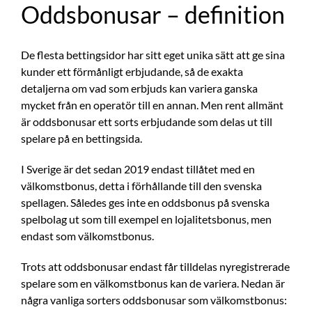
Oddsbonusar – definition
De flesta bettingsidor har sitt eget unika sätt att ge sina
kunder ett förmånligt erbjudande, så de exakta
detaljerna om vad som erbjuds kan variera ganska
mycket från en operatör till en annan. Men rent allmänt
är oddsbonusar ett sorts erbjudande som delas ut till
spelare på en bettingsida.
I Sverige är det sedan 2019 endast tillåtet med en
välkomstbonus, detta i förhållande till den svenska
spellagen. Således ges inte en oddsbonus på svenska
spelbolag ut som till exempel en lojalitetsbonus, men
endast som välkomstbonus.
Trots att oddsbonusar endast får tilldelas nyregistrerade
spelare som en välkomstbonus kan de variera. Nedan är
några vanliga sorters oddsbonusar som välkomstbonus: