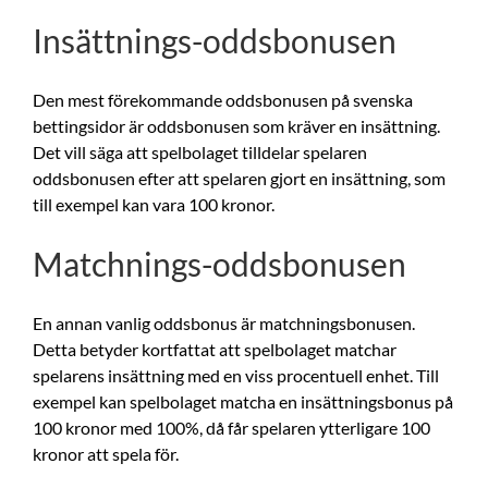
Insättnings-oddsbonusen
Den mest förekommande oddsbonusen på svenska
bettingsidor är oddsbonusen som kräver en insättning.
Det vill säga att spelbolaget tilldelar spelaren
oddsbonusen efter att spelaren gjort en insättning, som
till exempel kan vara 100 kronor.
Matchnings-oddsbonusen
En annan vanlig oddsbonus är matchningsbonusen.
Detta betyder kortfattat att spelbolaget matchar
spelarens insättning med en viss procentuell enhet. Till
exempel kan spelbolaget matcha en insättningsbonus på
100 kronor med 100%, då får spelaren ytterligare 100
kronor att spela för.