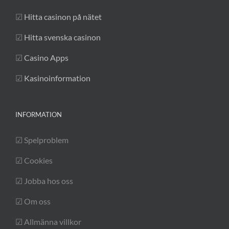
☑
Hitta casinon på nätet
☑
Hitta svenska casinon
☑
Casino Apps
☑
Kasinoinformation
INFORMATION
☑ Spelproblem
☑ Cookies
☑ Jobba hos oss
☑ Om oss
☑ Allmänna villkor