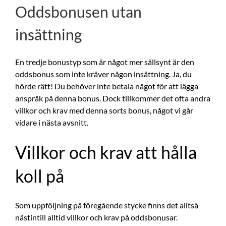
Oddsbonusen utan
insättning
En tredje bonustyp som är något mer sällsynt är den
oddsbonus som inte kräver någon insättning. Ja, du
hörde rätt! Du behöver inte betala något för att lägga
anspråk på denna bonus. Dock tillkommer det ofta andra
villkor och krav med denna sorts bonus, något vi går
vidare i nästa avsnitt.
Villkor och krav att hålla
koll på
Som uppföljning på föregående stycke finns det alltså
nästintill alltid villkor och krav på oddsbonusar.