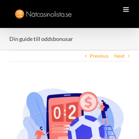
Skip
to
content
Din guide till oddsbonusar
Previous
Next
View
Larger
Image