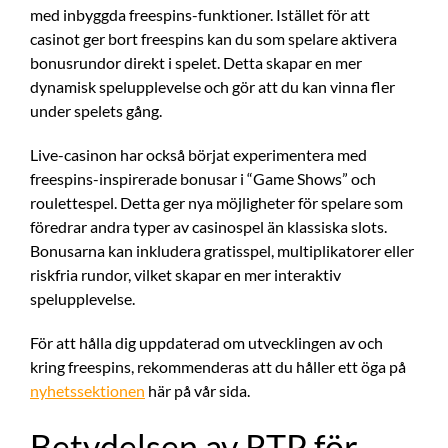
med inbyggda freespins-funktioner. Istället för att
casinot ger bort freespins kan du som spelare aktivera
bonusrundor direkt i spelet. Detta skapar en mer
dynamisk spelupplevelse och gör att du kan vinna fler
under spelets gång.
Live-casinon har också börjat experimentera med
freespins-inspirerade bonusar i “Game Shows” och
roulettespel. Detta ger nya möjligheter för spelare som
föredrar andra typer av casinospel än klassiska slots.
Bonusarna kan inkludera gratisspel, multiplikatorer eller
riskfria rundor, vilket skapar en mer interaktiv
spelupplevelse.
För att hålla dig uppdaterad om utvecklingen av och
kring freespins, rekommenderas att du håller ett öga på
nyhetssektionen
här på vår sida.
Betydelsen av RTP för