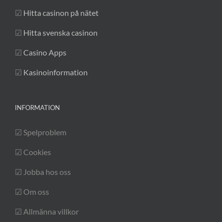
☑
Hitta casinon på nätet
☑
Hitta svenska casinon
☑
Casino Apps
☑
Kasinoinformation
INFORMATION
☑ Spelproblem
☑ Cookies
☑ Jobba hos oss
☑ Om oss
☑ Allmänna villkor