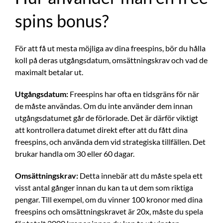
spins bonus?
För att få ut mesta möjliga av dina freespins, bör du hålla
koll på deras utgångsdatum, omsättningskrav och vad de
maximalt betalar ut.
Utgångsdatum:
Freespins har ofta en tidsgräns för när
de måste användas. Om du inte använder dem innan
utgångsdatumet går de förlorade. Det är därför viktigt
att kontrollera datumet direkt efter att du fått dina
freespins, och använda dem vid strategiska tillfällen. Det
brukar handla om 30 eller 60 dagar.
Omsättningskrav:
Detta innebär att du måste spela ett
visst antal gånger innan du kan ta ut dem som riktiga
pengar. Till exempel, om du vinner 100 kronor med dina
freespins och omsättningskravet är 20x, måste du spela