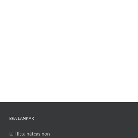
BRA LÄNKAR
☑
Hitta nätcasinon